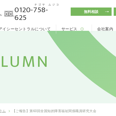
ナゴヤ
ムジコ
0120-758-
無料相談
625
ル
アイシーセントラルについて
サービス
会社案内
OLUMN
ラム
【ご報告】第60回全国知的障害福祉関係職員研究大会