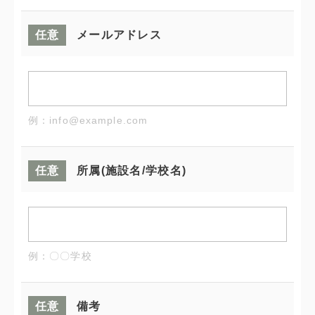
任意
メールアドレス
例：info@example.com
任意
所属
(施設名/学校名)
例：〇〇学校
任意
備考