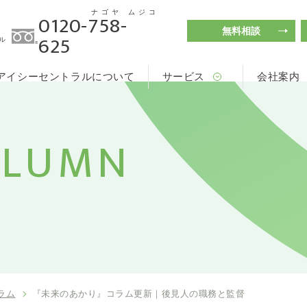
ナゴヤ
ムジコ
0120-758-
無料相談
625
ル
アイシーセントラルについて
サービス
会社案内
OLUMN
ラム
『未来のあかり』コラム更新｜後見人の職務と監督