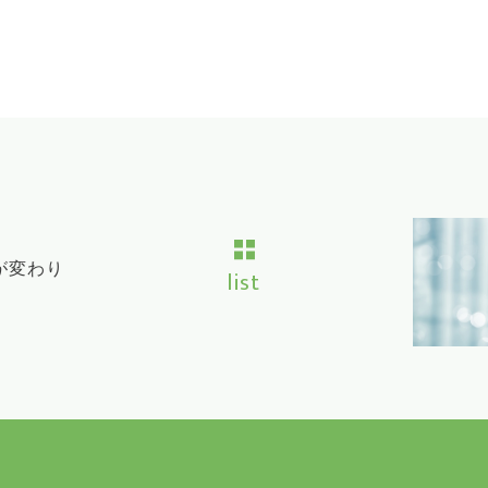
が変わり
list