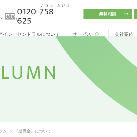
ナゴヤ
ムジコ
0120-758-
無料相談
625
ル
アイシーセントラルについて
サービス
会社案内
OLUMN
ラム
『退職金』について