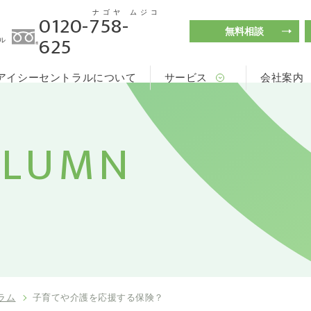
ナゴヤ
ムジコ
0120-758-
無料相談
625
ル
アイシーセントラルについて
サービス
会社案内
OLUMN
ラム
子育てや介護を応援する保険？