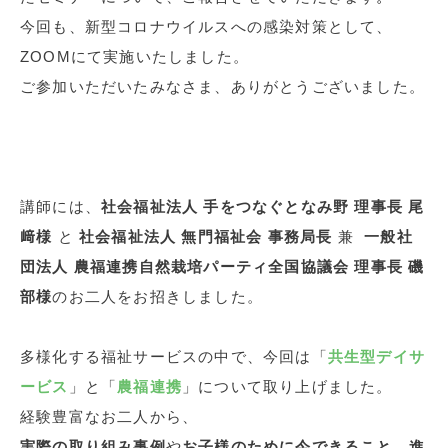
今回も、新型コロナウイルスへの感染対策として、
ZOOMにて実施いたしました。
ご参加いただいたみなさま、ありがとうございました。
講師には、
社会福祉法人 手をつなぐとなみ野 理事長 尾
﨑様
と
社会福祉法人 無門福祉会 事務局長
兼
一般社
団法人 農福連携自然栽培パーティ全国協議会 理事長 磯
部様
のお二人をお招きしました。
多様化する福祉サービスの中で、今回は「
共生型デイサ
ービス
」と「
農福連携
」について取り上げました。
経験豊富なお二人から、
実際の取り組み事例
や
お子様のために今できること
、
進